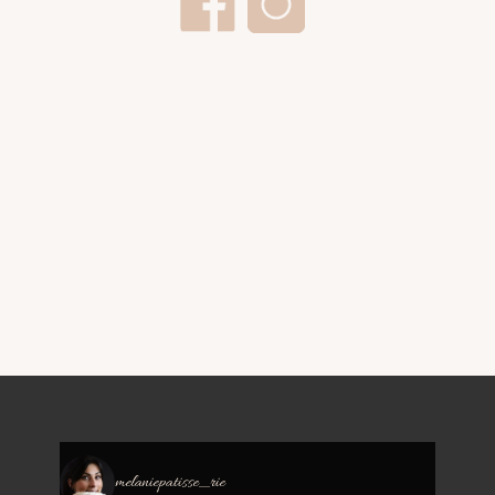
melaniepatisse_rie